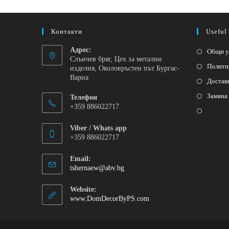
Контакти
Useful
Адрес:
Общи у
Слънчев бряг, Цех за метални
Полити
изделия, Околовръстен път Бургас-
Варна
Достав
Замяна
Телефон
+359 886022717
Viber / Whats app
+359 886022717
Email:
tshernaew@abv.bg
Website:
www.DomDecorByPS.com