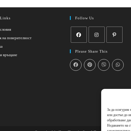
 Links
Follow Us
словия
к на поверителност
ка
Please Share This
 и връщане
За да осигурим 
или достъп до и
обработваме дан
Недаването на с
характеристики