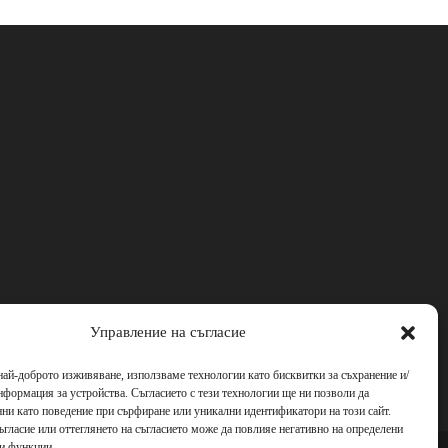
Управление на съгласие
най-доброто изживяване, използваме технологии като бисквитки за съхранение и/
нформация за устройства. Съгласието с тези технологии ще ни позволи да
ни като поведение при сърфиране или уникални идентификатори на този сайт.
ъгласие или оттеглянето на съгласието може да повлияе негативно на определени
 и функции