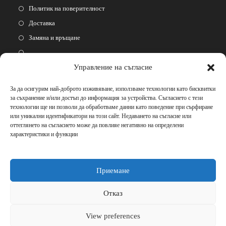
Политик на поверителност
Доставка
Замяна и връщане
Управление на съгласие
Follow Us
За да осигурим най-доброто изживяване, използваме технологии като бисквитки
за съхранение и/или достъп до информация за устройства. Съгласието с тези
технологии ще ни позволи да обработваме данни като поведение при сърфиране
или уникални идентификатори на този сайт. Недаването на съгласие или
оттеглянето на съгласието може да повлияе негативно на определени
характеристики и функции
Please Share This
Приемане
Отказ
View preferences