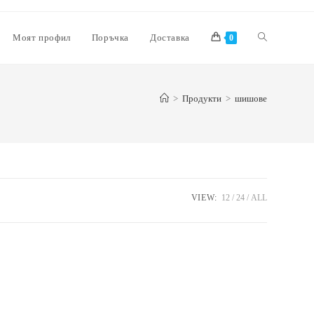
Моят профил
Поръчка
Доставка
0
>
Продукти
>
шишове
VIEW:
12
24
ALL