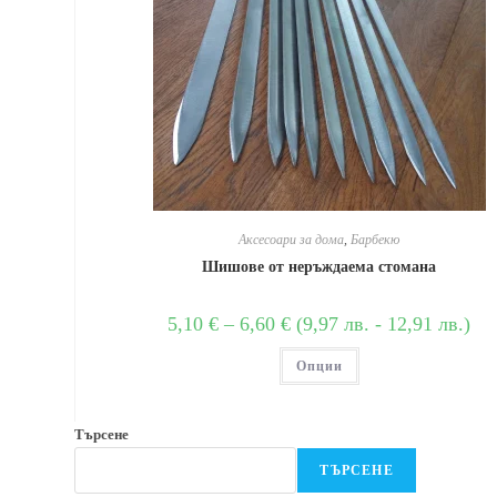
Аксесоари за дома
,
Барбекю
Шишове от неръждаема стомана
5,10
€
–
6,60
€
(
9,97
лв.
-
12,91
лв.
)
Опции
Търсене
ТЪРСЕНЕ