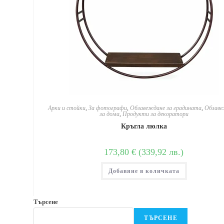
Арки и стойки
,
За фотографи
,
Обзавеждане за градината
,
Обзаве
за дома
,
Продукти за декоратори
Кръгла люлка
173,80
€
(
339,92
лв.
)
Добавяне в количката
Търсене
ТЪРСЕНЕ