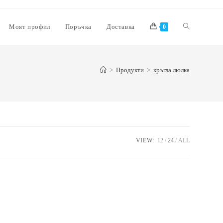
Моят профил
Поръчка
Доставка
0
>
Продукти
>
кръгла люлка
VIEW:
12
24
ALL