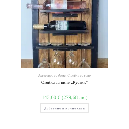
Аксесоари за дома
,
Стойки за вино
Стойка за вино „Рустик“
143,00
€
(
279,68
лв.
)
Добавяне в количката