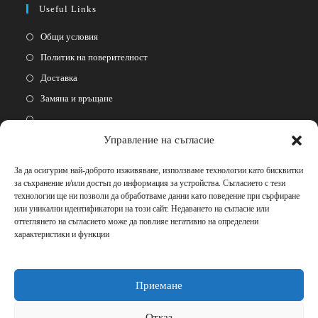
Useful Links
Общи условия
Политик на поверителност
Доставка
Замяна и връщане
Управление на съгласие
Follow Us
За да осигурим най-доброто изживяване, използваме технологии като бисквитки
за съхранение и/или достъп до информация за устройства. Съгласието с тези
технологии ще ни позволи да обработваме данни като поведение при сърфиране
или уникални идентификатори на този сайт. Недаването на съгласие или
оттеглянето на съгласието може да повлияе негативно на определени
характеристики и функции
Please Share This
Приемане
Отказ