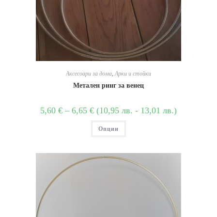
Аксесоари за дома
,
Арки и стойки
Метален ринг за венец
5,60
€
–
6,65
€
(
10,95
лв.
-
13,01
лв.
)
Опции