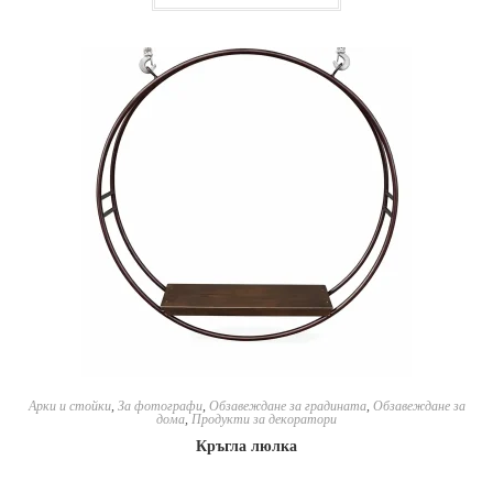
Арки и стойки
,
За фотографи
,
Обзавеждане за градината
,
Обзавеждане за
дома
,
Продукти за декоратори
Кръгла люлка