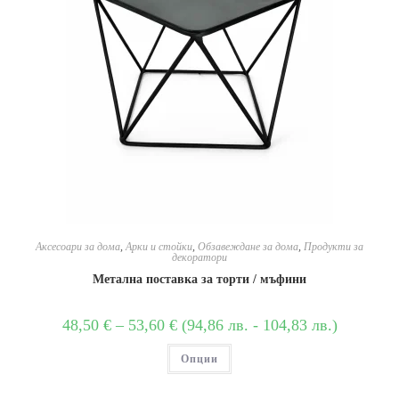
Аксесоари за дома
,
Арки и стойки
,
Обзавеждане за дома
,
Продукти за
декоратори
Метална поставка за торти / мъфини
48,50
€
–
53,60
€
(
94,86
лв.
-
104,83
лв.
)
Опции