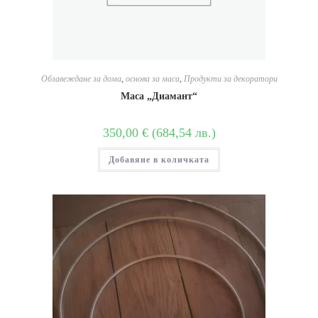
Обзавеждане за дома
,
основа за маса
,
Продукти за декоратори
Маса „Диамант“
350,00
€
(
684,54
лв.
)
Добавяне в количката