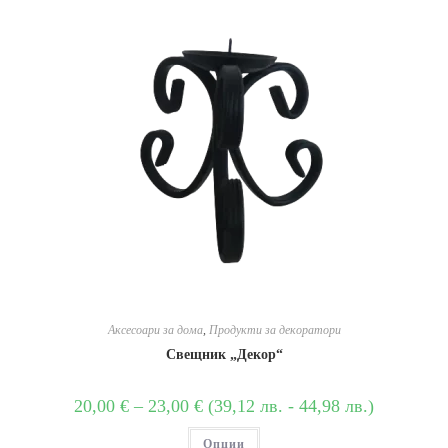
Аксесоари за дома
,
Продукти за декоратори
Свещник „Декор“
20,00
€
–
23,00
€
(
39,12
лв.
-
44,98
лв.
)
Опции