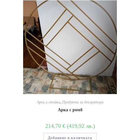
Арки и стойки
,
Продукти за декоратори
Арка с ромб
214,70
€
(
419,92
лв.
)
Добавяне в количката