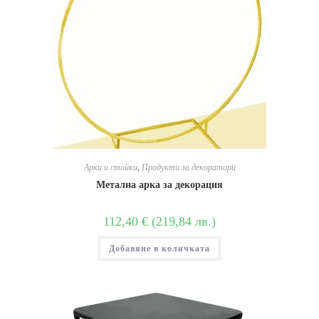
Арки и стойки
,
Продукти за декоратори
Метална арка за декорация
112,40
€
(
219,84
лв.
)
Добавяне в количката