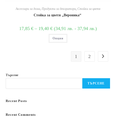
Аксесоари за дома
,
Продукти за декоратори
,
Стойки за цветя
Стойка за цветя „Вероника“
17,85
€
–
19,40
€
(
34,91
лв.
-
37,94
лв.
)
Опции
1
2
Търсене
ТЪРСЕНЕ
Recent Posts
Recent Comments