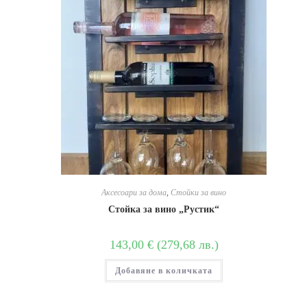
Аксесоари за дома
,
Стойки за вино
Стойка за вино „Рустик“
143,00
€
(
279,68
лв.
)
Добавяне в количката