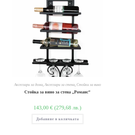
Аксесоари за дома
,
Аксесоари за стена
,
Стойки за вино
Стойка за вино за стена „Романс“
143,00
€
(
279,68
лв.
)
Добавяне в количката