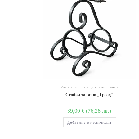
Аксесоари за дома
,
Стойки за вино
Стойка за вино „Грозд“
39,00
€
(
76,28
лв.
)
Добавяне в количката