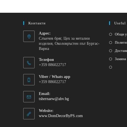
Контакти
Useful
Адрес:
Общи у
Слънчев бряг, Цех за метални
Полити
изделия, Околовръстен път Бургас-
Варна
Достав
Замяна
Телефон
+359 886022717
Viber / Whats app
+359 886022717
Email:
tshernaew@abv.bg
Website:
www.DomDecorByPS.com