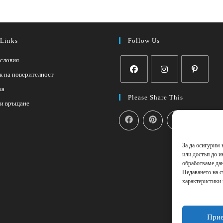
 Links
Follow Us
словия
к на поверителност
ка
Please Share This
 и връщане
За да осигурим 
или достъп до и
обработваме дан
Недаването на с
характеристики
При