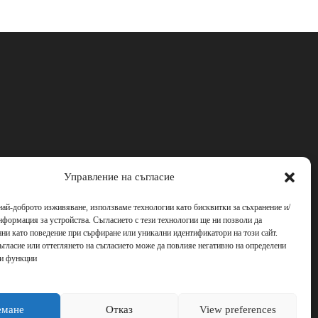
Управление на съгласие
най-доброто изживяване, използваме технологии като бисквитки за съхранение и/
нформация за устройства. Съгласието с тези технологии ще ни позволи да
ни като поведение при сърфиране или уникални идентификатори на този сайт.
ъгласие или оттеглянето на съгласието може да повлияе негативно на определени
 и функции
емане
Отказ
View preferences