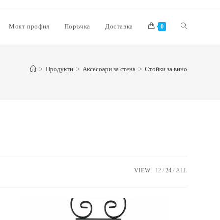
Моят профил
Поръчка
Доставка
0
>
Продукти
>
Аксесоари за стена
>
Стойки за вино
VIEW:
12
24
ALL