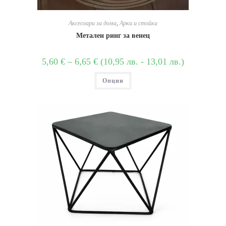
Аксесоари за дома
,
Арки и стойки
Метален ринг за венец
5,60
€
–
6,65
€
(
10,95
лв.
-
13,01
лв.
)
Опции