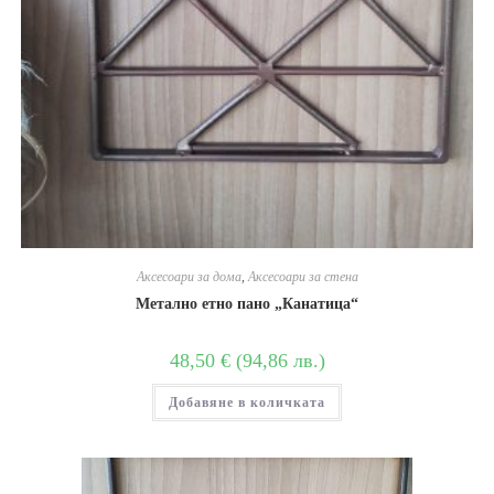
Аксесоари за дома
,
Аксесоари за стена
Метално етно пано „Канатица“
48,50
€
(
94,86
лв.
)
Добавяне в количката