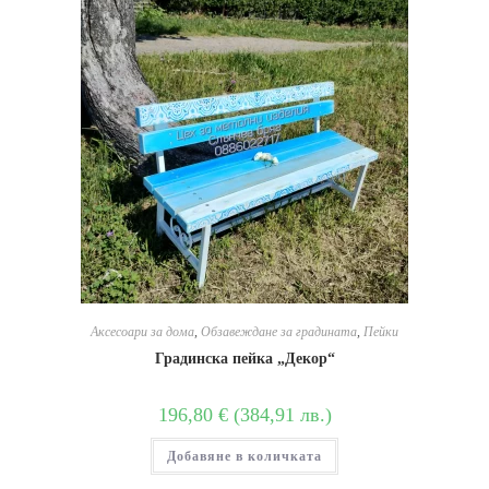
Аксесоари за дома
,
Обзавеждане за градината
,
Пейки
Градинска пейка „Декор“
196,80
€
(
384,91
лв.
)
Добавяне в количката