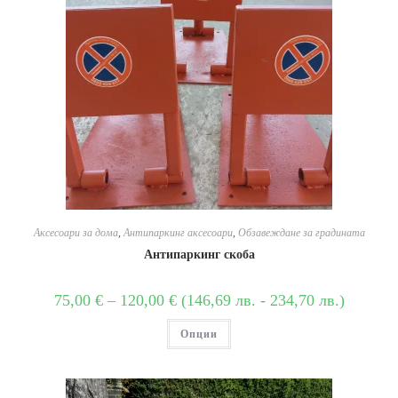
Аксесоари за дома
,
Антипаркинг аксесоари
,
Обзавеждане за градината
Антипаркинг скоба
75,00
€
–
120,00
€
(
146,69
лв.
-
234,70
лв.
)
Опции