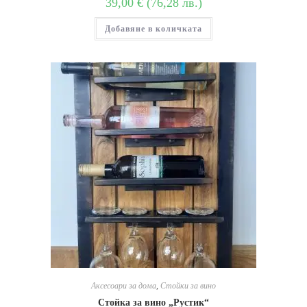
39,00
€
(
76,28
лв.
)
Добавяне в количката
Аксесоари за дома
,
Стойки за вино
Стойка за вино „Рустик“