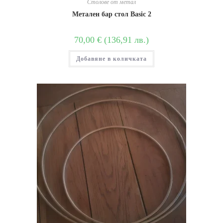
Столове от метал
Метален бар стол Basic 2
70,00
€
(
136,91
лв.
)
Добавяне в количката