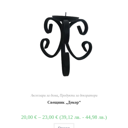
Аксесоари за дома
,
Продукти за декоратори
Свещник „Декор“
20,00
€
–
23,00
€
(
39,12
лв.
-
44,98
лв.
)